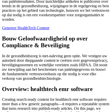
van patiëntresultaten. Door inzichtelijke artikelen te publiceren over
trends in de gezondheidszorg, wijzigingen in de regelgeving en best
practices op het gebied van technologie, bouwen we het vertrouwen
op dat nodig is om een voorkeurspartner voor zorgorganisaties te
worden.
Genereer HealthTech Content
Bouw Geloofwaardigheid op over
Compliance & Beveiliging
In de gezondheidszorg is niet-naleving geen optie. We vestigen uw
autoriteit door diepgaande content te creëren over gegevensprivacy,
beveiligingsnormen en wettelijke vereisten zoals HIPAA. Dit toont
uw toewijding aan het beschermen van patiëntgegevens en bouwt
de fundamentele vertrouwensbasis op die nodig is voor elke
verkoop van gezondheidstechnologie.
Overview: healthtech emr software
Creating search‑ready content for healthtech emr software requires
more than a few generic paragraphs—it requires a repeatable system
that turns research into publish‑ready articles. On this page, we