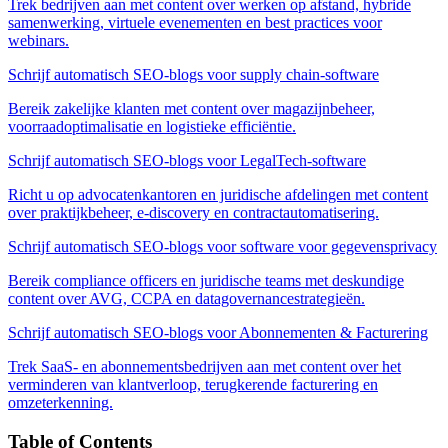
Trek bedrijven aan met content over werken op afstand, hybride
samenwerking, virtuele evenementen en best practices voor
webinars.
Schrijf automatisch SEO-blogs voor supply chain-software
Bereik zakelijke klanten met content over magazijnbeheer,
voorraadoptimalisatie en logistieke efficiëntie.
Schrijf automatisch SEO-blogs voor LegalTech-software
Richt u op advocatenkantoren en juridische afdelingen met content
over praktijkbeheer, e-discovery en contractautomatisering.
Schrijf automatisch SEO-blogs voor software voor gegevensprivacy
Bereik compliance officers en juridische teams met deskundige
content over AVG, CCPA en datagovernancestrategieën.
Schrijf automatisch SEO-blogs voor Abonnementen & Facturering
Trek SaaS- en abonnementsbedrijven aan met content over het
verminderen van klantverloop, terugkerende facturering en
omzeterkenning.
Table of Contents