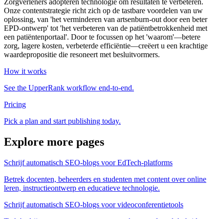
Zorgverleners adopteren technologie om resultaten te verbeteren.
Onze contentstrategie richt zich op de tastbare voordelen van uw
oplossing, van 'het verminderen van artsenburn-out door een beter
EPD-ontwerp' tot 'het verbeteren van de patiëntbetrokkenheid met
een patiëntenportaal'. Door te focussen op het 'waarom'—betere
zorg, lagere kosten, verbeterde efficiëntie—creëert u een krachtige
waardepropositie die resoneert met besluitvormers.
How it works
See the UpperRank workflow end-to-end.
Pricing
Pick a plan and start publishing today.
Explore more pages
Schrijf automatisch SEO-blogs voor EdTech-platforms
Betrek docenten, beheerders en studenten met content over online
leren, instructieontwerp en educatieve technologie.
Schrijf automatisch SEO-blogs voor videoconferentietools