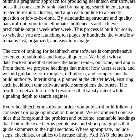
outline a pragmatic approach for producing healthtech emr software
posts that consistently rank: start by mapping search intent, group
related terms into clusters, and align each outline to a specific
question or job‑to‑be‑done. By standardizing structure and quality
bars upfront, your team eliminates bottlenecks and achieves
predictable output week after week. This process is built for scale,
so whether you are launching ten pages or hundreds, the workflow
remains fast, organized, and easy to manage.
The core of ranking for healthtech emr software is comprehensive
coverage of subtopics and long‑tail queries. We begin with a
data‑backed brief that defines the target reader, outcome, and angle.
From there, we propose headings that mirror how users search, and
we add guidance for examples, definitions, and comparisons that
build authority. Interlinking is planned at the cluster level, ensuring
each healthtech emr software article strengthens the others. The
result is a network of useful resources that satisfy intent while
signaling depth to search engines.
Every healthtech emr software article you publish should follow a
consistent on‑page optimization blueprint. We recommend concise
titles that foreground the problem and outcome, scannable headings
that feature the exact terms people use, and short paragraphs that
guide skimmers to the right sections. Where appropriate, include
steps, checklists, or tables to increase utility. Add FAQ elements to