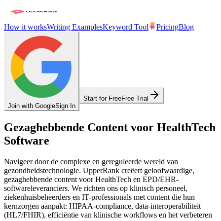
How it works
Writing Examples
Keyword Tool
Pricing
Blog
Start for Free
Free Trial
Join with Google
Sign In
Gezaghebbende Content voor HealthTech
Software
Navigeer door de complexe en gereguleerde wereld van
gezondheidstechnologie. UpperRank creëert geloofwaardige,
gezaghebbende content voor HealthTech en EPD/EHR-
softwareleveranciers. We richten ons op klinisch personeel,
ziekenhuisbeheerders en IT-professionals met content die hun
kernzorgen aanpakt: HIPAA-compliance, data-interoperabiliteit
(HL7/FHIR), efficiëntie van klinische workflows en het verbeteren