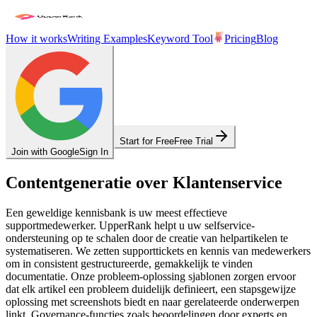
How it works
Writing Examples
Keyword Tool
Pricing
Blog
Start for Free
Free Trial
Join with Google
Sign In
Contentgeneratie over Klantenservice
Een geweldige kennisbank is uw meest effectieve
supportmedewerker. UpperRank helpt u uw selfservice-
ondersteuning op te schalen door de creatie van helpartikelen te
systematiseren. We zetten supporttickets en kennis van medewerkers
om in consistent gestructureerde, gemakkelijk te vinden
documentatie. Onze probleem-oplossing sjablonen zorgen ervoor
dat elk artikel een probleem duidelijk definieert, een stapsgewijze
oplossing met screenshots biedt en naar gerelateerde onderwerpen
linkt. Governance-functies zoals beoordelingen door experts en