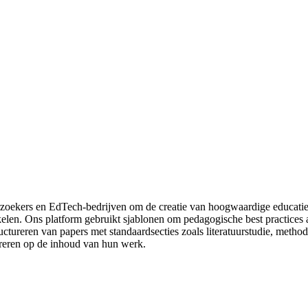
oekers en EdTech-bedrijven om de creatie van hoogwaardige educatieve
elen. Ons platform gebruikt sjablonen om pedagogische best practices 
ureren van papers met standaardsecties zoals literatuurstudie, methodolo
reren op de inhoud van hun werk.