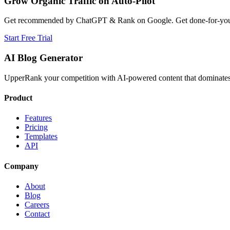
Grow Organic Traffic on Auto-Pilot
Get recommended by ChatGPT & Rank on Google. Get done-for-you B
Start Free Trial
AI Blog Generator
UpperRank your competition with AI-powered content that dominates 
Product
Features
Pricing
Templates
API
Company
About
Blog
Careers
Contact