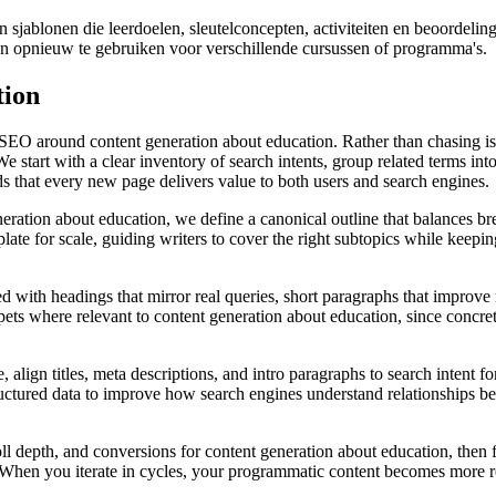
jablonen die leerdoelen, sleutelconcepten, activiteiten en beoordelin
en opnieuw te gebruiken voor verschillende cursussen of programma's.
tion
SEO around content generation about education. Rather than chasing iso
e start with a clear inventory of search intents, group related terms in
dds that every new page delivers value to both users and search engines.
ration about education, we define a canonical outline that balances bre
te for scale, guiding writers to cover the right subtopics while keeping
d with headings that mirror real queries, short paragraphs that improve r
ts where relevant to content generation about education, since concrete d
align titles, meta descriptions, and intro paragraphs to search intent f
ructured data to improve how search engines understand relationships b
oll depth, and conversions for content generation about education, then 
t. When you iterate in cycles, your programmatic content becomes more 