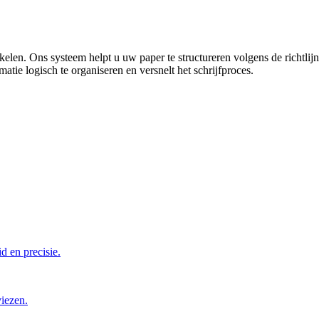
len. Ons systeem helpt u uw paper te structureren volgens de richtlijnen 
atie logisch te organiseren en versnelt het schrijfproces.
d en precisie.
viezen.