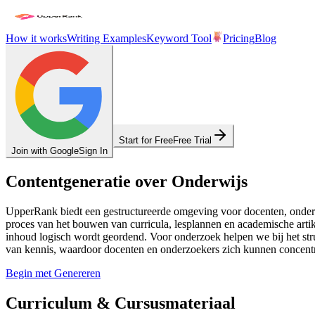
How it works
Writing Examples
Keyword Tool
Pricing
Blog
Start for Free
Free Trial
Join with Google
Sign In
Contentgeneratie over Onderwijs
UpperRank biedt een gestructureerde omgeving voor docenten, onderz
proces van het bouwen van curricula, lesplannen en academische artik
inhoud logisch wordt geordend. Voor onderzoek helpen we bij het struct
van kennis, waardoor docenten en onderzoekers zich kunnen concent
Begin met Genereren
Curriculum & Cursusmateriaal