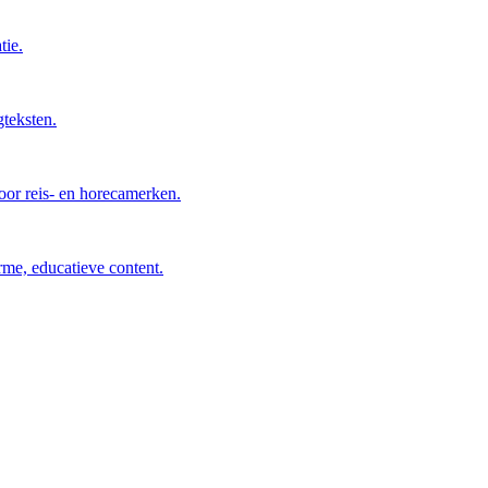
tie.
gteksten.
voor reis- en horecamerken.
me, educatieve content.