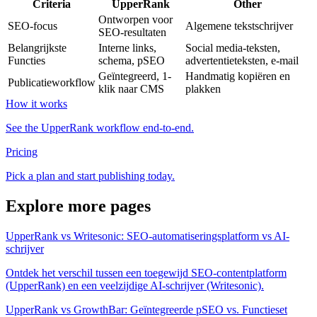
Criteria
UpperRank
Other
Ontworpen voor
SEO-focus
Algemene tekstschrijver
SEO-resultaten
Belangrijkste
Interne links,
Social media-teksten,
Functies
schema, pSEO
advertentieteksten, e-mail
Geïntegreerd, 1-
Handmatig kopiëren en
Publicatieworkflow
klik naar CMS
plakken
How it works
See the UpperRank workflow end-to-end.
Pricing
Pick a plan and start publishing today.
Explore more pages
UpperRank vs Writesonic: SEO-automatiseringsplatform vs AI-
schrijver
Ontdek het verschil tussen een toegewijd SEO-contentplatform
(UpperRank) en een veelzijdige AI-schrijver (Writesonic).
UpperRank vs GrowthBar: Geïntegreerde pSEO vs. Functieset