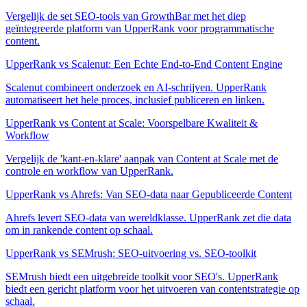
Vergelijk de set SEO-tools van GrowthBar met het diep
geïntegreerde platform van UpperRank voor programmatische
content.
UpperRank vs Scalenut: Een Echte End-to-End Content Engine
Scalenut combineert onderzoek en AI-schrijven. UpperRank
automatiseert het hele proces, inclusief publiceren en linken.
UpperRank vs Content at Scale: Voorspelbare Kwaliteit &
Workflow
Vergelijk de 'kant-en-klare' aanpak van Content at Scale met de
controle en workflow van UpperRank.
UpperRank vs Ahrefs: Van SEO-data naar Gepubliceerde Content
Ahrefs levert SEO-data van wereldklasse. UpperRank zet die data
om in rankende content op schaal.
UpperRank vs SEMrush: SEO-uitvoering vs. SEO-toolkit
SEMrush biedt een uitgebreide toolkit voor SEO's. UpperRank
biedt een gericht platform voor het uitvoeren van contentstrategie op
schaal.