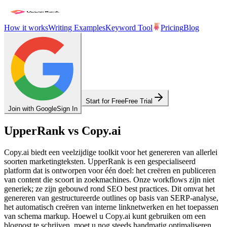
How it works
Writing Examples
Keyword Tool
Pricing
Blog
Start for Free
Free Trial
Join with Google
Sign In
UpperRank vs Copy.ai
Copy.ai biedt een veelzijdige toolkit voor het genereren van allerlei
soorten marketingteksten. UpperRank is een gespecialiseerd
platform dat is ontworpen voor één doel: het creëren en publiceren
van content die scoort in zoekmachines. Onze workflows zijn niet
generiek; ze zijn gebouwd rond SEO best practices. Dit omvat het
genereren van gestructureerde outlines op basis van SERP-analyse,
het automatisch creëren van interne linknetwerken en het toepassen
van schema markup. Hoewel u Copy.ai kunt gebruiken om een
blogpost te schrijven, moet u nog steeds handmatig optimaliseren,