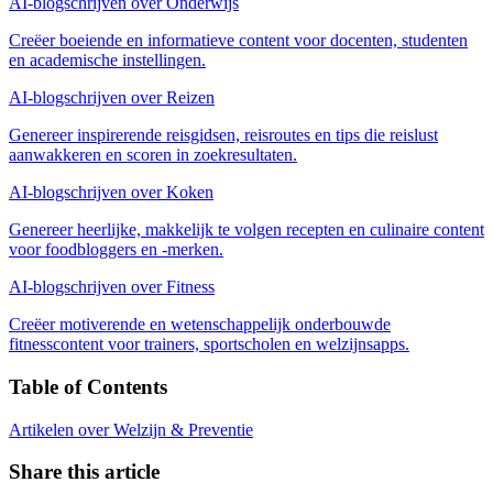
AI-blogschrijven over Onderwijs
Creëer boeiende en informatieve content voor docenten, studenten
en academische instellingen.
AI-blogschrijven over Reizen
Genereer inspirerende reisgidsen, reisroutes en tips die reislust
aanwakkeren en scoren in zoekresultaten.
AI-blogschrijven over Koken
Genereer heerlijke, makkelijk te volgen recepten en culinaire content
voor foodbloggers en -merken.
AI-blogschrijven over Fitness
Creëer motiverende en wetenschappelijk onderbouwde
fitnesscontent voor trainers, sportscholen en welzijnsapps.
Table of Contents
Artikelen over Welzijn & Preventie
Share this article