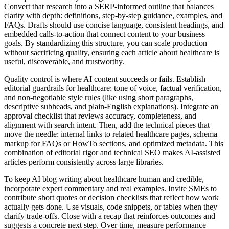
Convert that research into a SERP‑informed outline that balances
clarity with depth: definitions, step‑by‑step guidance, examples, and
FAQs. Drafts should use concise language, consistent headings, and
embedded calls‑to‑action that connect content to your business
goals. By standardizing this structure, you can scale production
without sacrificing quality, ensuring each article about healthcare is
useful, discoverable, and trustworthy.
Quality control is where AI content succeeds or fails. Establish
editorial guardrails for healthcare: tone of voice, factual verification,
and non‑negotiable style rules (like using short paragraphs,
descriptive subheads, and plain‑English explanations). Integrate an
approval checklist that reviews accuracy, completeness, and
alignment with search intent. Then, add the technical pieces that
move the needle: internal links to related healthcare pages, schema
markup for FAQs or HowTo sections, and optimized metadata. This
combination of editorial rigor and technical SEO makes AI‑assisted
articles perform consistently across large libraries.
To keep AI blog writing about healthcare human and credible,
incorporate expert commentary and real examples. Invite SMEs to
contribute short quotes or decision checklists that reflect how work
actually gets done. Use visuals, code snippets, or tables when they
clarify trade‑offs. Close with a recap that reinforces outcomes and
suggests a concrete next step. Over time, measure performance