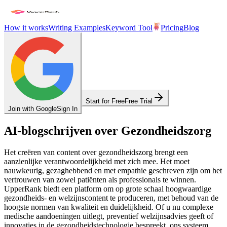
How it works
Writing Examples
Keyword Tool
Pricing
Blog
Start for Free
Free Trial
Join with Google
Sign In
AI-blogschrijven over Gezondheidszorg
Het creëren van content over gezondheidszorg brengt een
aanzienlijke verantwoordelijkheid met zich mee. Het moet
nauwkeurig, gezaghebbend en met empathie geschreven zijn om het
vertrouwen van zowel patiënten als professionals te winnen.
UpperRank biedt een platform om op grote schaal hoogwaardige
gezondheids- en welzijnscontent te produceren, met behoud van de
hoogste normen van kwaliteit en duidelijkheid. Of u nu complexe
medische aandoeningen uitlegt, preventief welzijnsadvies geeft of
innovaties in de gezondheidstechnologie bespreekt, ons systeem