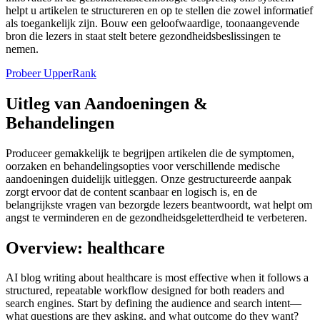
helpt u artikelen te structureren en op te stellen die zowel informatief
als toegankelijk zijn. Bouw een geloofwaardige, toonaangevende
bron die lezers in staat stelt betere gezondheidsbeslissingen te
nemen.
Probeer UpperRank
Uitleg van Aandoeningen &
Behandelingen
Produceer gemakkelijk te begrijpen artikelen die de symptomen,
oorzaken en behandelingsopties voor verschillende medische
aandoeningen duidelijk uitleggen. Onze gestructureerde aanpak
zorgt ervoor dat de content scanbaar en logisch is, en de
belangrijkste vragen van bezorgde lezers beantwoordt, wat helpt om
angst te verminderen en de gezondheidsgeletterdheid te verbeteren.
Overview: healthcare
AI blog writing about healthcare is most effective when it follows a
structured, repeatable workflow designed for both readers and
search engines. Start by defining the audience and search intent—
what questions are they asking, and what outcome do they want?