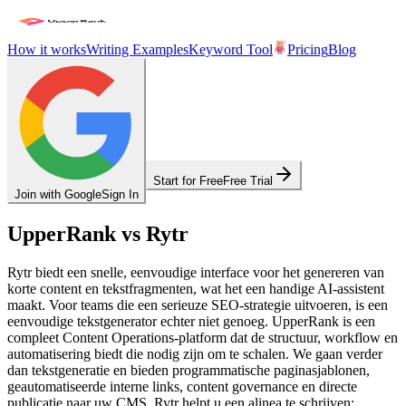
How it works
Writing Examples
Keyword Tool
Pricing
Blog
Start for Free
Free Trial
Join with Google
Sign In
UpperRank vs Rytr
Rytr biedt een snelle, eenvoudige interface voor het genereren van
korte content en tekstfragmenten, wat het een handige AI-assistent
maakt. Voor teams die een serieuze SEO-strategie uitvoeren, is een
eenvoudige tekstgenerator echter niet genoeg. UpperRank is een
compleet Content Operations-platform dat de structuur, workflow en
automatisering biedt die nodig zijn om te schalen. We gaan verder
dan tekstgeneratie en bieden programmatische paginasjablonen,
geautomatiseerde interne links, content governance en directe
publicatie naar uw CMS. Rytr helpt u een alinea te schrijven;