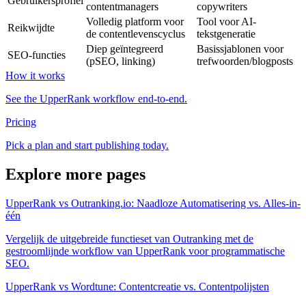
Gebruikersprofiel
contentmanagers
copywriters
Volledig platform voor
Tool voor AI-
Reikwijdte
de contentlevenscyclus
tekstgeneratie
Diep geïntegreerd
Basissjablonen voor
SEO-functies
(pSEO, linking)
trefwoorden/blogposts
How it works
See the UpperRank workflow end-to-end.
Pricing
Pick a plan and start publishing today.
Explore more pages
UpperRank vs Outranking.io: Naadloze Automatisering vs. Alles-in-
één
Vergelijk de uitgebreide functieset van Outranking met de
gestroomlijnde workflow van UpperRank voor programmatische
SEO.
UpperRank vs Wordtune: Contentcreatie vs. Contentpolijsten