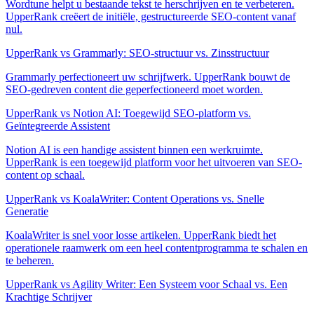
Wordtune helpt u bestaande tekst te herschrijven en te verbeteren.
UpperRank creëert de initiële, gestructureerde SEO-content vanaf
nul.
UpperRank vs Grammarly: SEO-structuur vs. Zinsstructuur
Grammarly perfectioneert uw schrijfwerk. UpperRank bouwt de
SEO-gedreven content die geperfectioneerd moet worden.
UpperRank vs Notion AI: Toegewijd SEO-platform vs.
Geïntegreerde Assistent
Notion AI is een handige assistent binnen een werkruimte.
UpperRank is een toegewijd platform voor het uitvoeren van SEO-
content op schaal.
UpperRank vs KoalaWriter: Content Operations vs. Snelle
Generatie
KoalaWriter is snel voor losse artikelen. UpperRank biedt het
operationele raamwerk om een heel contentprogramma te schalen en
te beheren.
UpperRank vs Agility Writer: Een Systeem voor Schaal vs. Een
Krachtige Schrijver