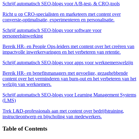
Schrijf automatisch SEO-blogs voor A/B-test- & CRO-tools
Richt u op CRO-specialisten en marketeers met content over
conversie-optimalisatie, experimenteren en personalisatie.
Schrijf automatisch SEO-blogs voor software voor
personeelsinwerking
Bereik HR- en People Ops-leiders met content over het creëren van
impactvolle inwerkervaringen en het verbeteren van retentie.
Schrijf automatisch SEO-blogs voor apps voor werknemerswelzijn
Bereik HR- en benefitsmanagers met gevoelige, gezaghebbende
content over het verminderen van burn-out en het verbeteren van het
welzijn van werknemers.
Schrijf automatisch SEO-blogs voor Learning Management Systems
(LMS)
Trek L&D-professionals aan met content over bedrijfstraining,
instructieontwerp en bijscholing van medewerkers.
Table of Contents