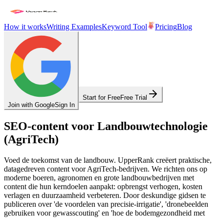
How it works
Writing Examples
Keyword Tool
Pricing
Blog
Start for Free
Free Trial
Join with Google
Sign In
SEO-content voor Landbouwtechnologie
(AgriTech)
Voed de toekomst van de landbouw. UpperRank creëert praktische,
datagedreven content voor AgriTech-bedrijven. We richten ons op
moderne boeren, agronomen en grote landbouwbedrijven met
content die hun kerndoelen aanpakt: opbrengst verhogen, kosten
verlagen en duurzaamheid verbeteren. Door deskundige gidsen te
publiceren over 'de voordelen van precisie-irrigatie', 'dronebeelden
gebruiken voor gewasscouting' en 'hoe de bodemgezondheid met