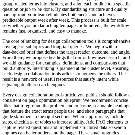
group related terms into clusters, and align each outline to a specific
question or job‑to‑be‑done. By standardizing structure and quality
bars upfront, your team eliminates bottlenecks and achieves
predictable output week after week. This process is built for scale,
so whether you are launching ten pages or hundreds, the workflow
remains fast, organized, and easy to manage.
The core of ranking for design collaboration tools is comprehensive
coverage of subtopics and long‑tail queries. We begin with a
data‑backed brief that defines the target reader, outcome, and angle.
From there, we propose headings that mirror how users search, and
we add guidance for examples, definitions, and comparisons that
build authority. Interlinking is planned at the cluster level, ensuring
each design collaboration tools article strengthens the others. The
result is a network of useful resources that satisfy intent while
signaling depth to search engines.
Every design collaboration tools article you publish should follow a
consistent on‑page optimization blueprint. We recommend concise
titles that foreground the problem and outcome, scannable headings
that feature the exact terms people use, and short paragraphs that
guide skimmers to the right sections. Where appropriate, include
steps, checklists, or tables to increase utility. Add FAQ elements to
capture related questions and implement structured data so search
engines can better understand the page. These small upgrades