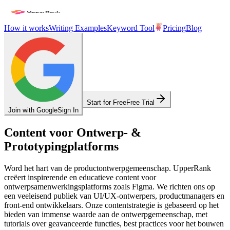
How it works
Writing Examples
Keyword Tool
Pricing
Blog
Start for Free
Free Trial
Join with Google
Sign In
Content voor Ontwerp- &
Prototypingplatforms
Word het hart van de productontwerpgemeenschap. UpperRank
creëert inspirerende en educatieve content voor
ontwerpsamenwerkingsplatforms zoals Figma. We richten ons op
een veeleisend publiek van UI/UX-ontwerpers, productmanagers en
front-end ontwikkelaars. Onze contentstrategie is gebaseerd op het
bieden van immense waarde aan de ontwerpgemeenschap, met
tutorials over geavanceerde functies, best practices voor het bouwen