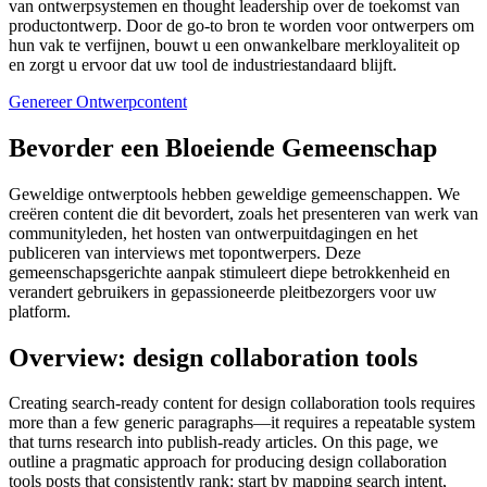
van ontwerpsystemen en thought leadership over de toekomst van
productontwerp. Door de go-to bron te worden voor ontwerpers om
hun vak te verfijnen, bouwt u een onwankelbare merkloyaliteit op
en zorgt u ervoor dat uw tool de industriestandaard blijft.
Genereer Ontwerpcontent
Bevorder een Bloeiende Gemeenschap
Geweldige ontwerptools hebben geweldige gemeenschappen. We
creëren content die dit bevordert, zoals het presenteren van werk van
communityleden, het hosten van ontwerpuitdagingen en het
publiceren van interviews met topontwerpers. Deze
gemeenschapsgerichte aanpak stimuleert diepe betrokkenheid en
verandert gebruikers in gepassioneerde pleitbezorgers voor uw
platform.
Overview: design collaboration tools
Creating search‑ready content for design collaboration tools requires
more than a few generic paragraphs—it requires a repeatable system
that turns research into publish‑ready articles. On this page, we
outline a pragmatic approach for producing design collaboration
tools posts that consistently rank: start by mapping search intent,