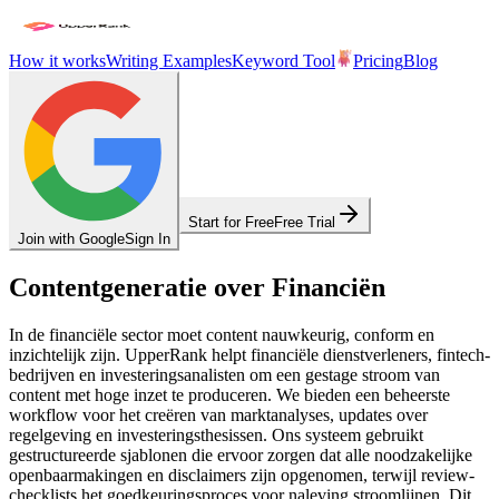
How it works
Writing Examples
Keyword Tool
Pricing
Blog
Start for Free
Free Trial
Join with Google
Sign In
Contentgeneratie over Financiën
In de financiële sector moet content nauwkeurig, conform en
inzichtelijk zijn. UpperRank helpt financiële dienstverleners, fintech-
bedrijven en investeringsanalisten om een gestage stroom van
content met hoge inzet te produceren. We bieden een beheerste
workflow voor het creëren van marktanalyses, updates over
regelgeving en investeringsthesissen. Ons systeem gebruikt
gestructureerde sjablonen die ervoor zorgen dat alle noodzakelijke
openbaarmakingen en disclaimers zijn opgenomen, terwijl review-
checklists het goedkeuringsproces voor naleving stroomlijnen. Dit