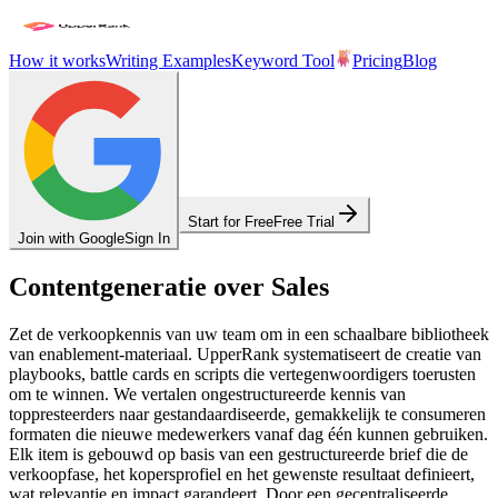
How it works
Writing Examples
Keyword Tool
Pricing
Blog
Start for Free
Free Trial
Join with Google
Sign In
Contentgeneratie over Sales
Zet de verkoopkennis van uw team om in een schaalbare bibliotheek
van enablement-materiaal. UpperRank systematiseert de creatie van
playbooks, battle cards en scripts die vertegenwoordigers toerusten
om te winnen. We vertalen ongestructureerde kennis van
toppresteerders naar gestandaardiseerde, gemakkelijk te consumeren
formaten die nieuwe medewerkers vanaf dag één kunnen gebruiken.
Elk item is gebouwd op basis van een gestructureerde brief die de
verkoopfase, het kopersprofiel en het gewenste resultaat definieert,
wat relevantie en impact garandeert. Door een gecentraliseerde,