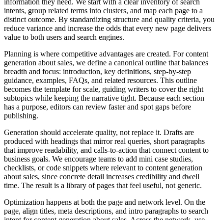
information they need. We start with a clear inventory of search
intents, group related terms into clusters, and map each page to a
distinct outcome. By standardizing structure and quality criteria, you
reduce variance and increase the odds that every new page delivers
value to both users and search engines.
Planning is where competitive advantages are created. For content
generation about sales, we define a canonical outline that balances
breadth and focus: introduction, key definitions, step‑by‑step
guidance, examples, FAQs, and related resources. This outline
becomes the template for scale, guiding writers to cover the right
subtopics while keeping the narrative tight. Because each section
has a purpose, editors can review faster and spot gaps before
publishing.
Generation should accelerate quality, not replace it. Drafts are
produced with headings that mirror real queries, short paragraphs
that improve readability, and calls‑to‑action that connect content to
business goals. We encourage teams to add mini case studies,
checklists, or code snippets where relevant to content generation
about sales, since concrete detail increases credibility and dwell
time. The result is a library of pages that feel useful, not generic.
Optimization happens at both the page and network level. On the
page, align titles, meta descriptions, and intro paragraphs to search
intent for content generation about sales. Across the network, use